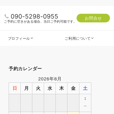
090-5298-0955
お問合せ
ご予約に空きがある場合、当日ご予約可能です。
プロフィール
ご利用について
予約カレンダー
2026年8月
日
月
火
水
木
金
土
1
－