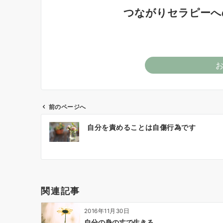
つながりセラピーへ
前のページへ
投
自分を責めることは自傷行為です
稿
ナ
ビ
ゲ
ー
関連記事
シ
ョ
2016年11月30日
ン
自分の身の丈で生きる