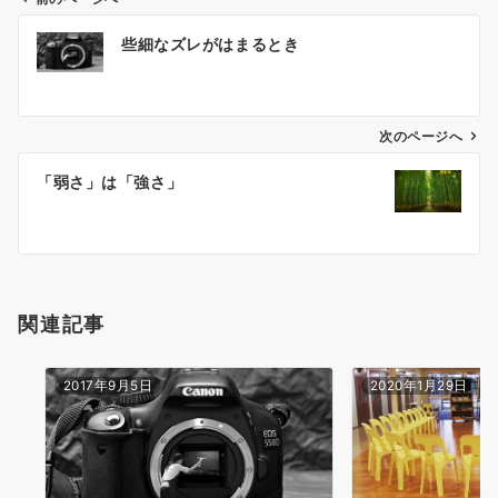
投
些細なズレがはまるとき
稿
ナ
ビ
ゲ
次のページへ
ー
「弱さ」は「強さ」
シ
ョ
ン
関連記事
2017年9月5日
2020年1月29日