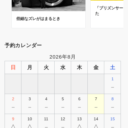
「プリズンサーク
た
些細なズレがはまるとき
予約カレンダー
2026年8月
日
月
火
水
木
金
土
1
－
2
3
4
5
6
7
8
－
－
－
－
－
－
－
9
10
11
12
13
14
15
△
△
－
－
△
△
－