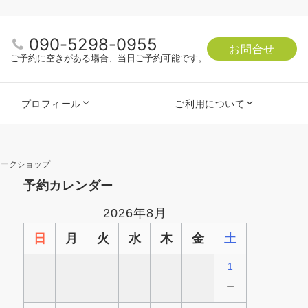
090-5298-0955
お問合せ
ご予約に空きがある場合、当日ご予約可能です。
プロフィール
ご利用について
ワークショップ
予約カレンダー
2026年8月
日
月
火
水
木
金
土
1
－