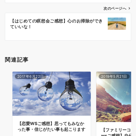
ビ
ゲ
次のページへ
ー
【はじめての瞑想会ご感想】心のお掃除ができ
シ
ていいな！
ョ
ン
関連記事
2017年6月22日
2019年5月21日
【恋愛WSご感想】思ってもみなか
った事・信じがたい事も起こります
【ファミリーコン
wsご感想】自分