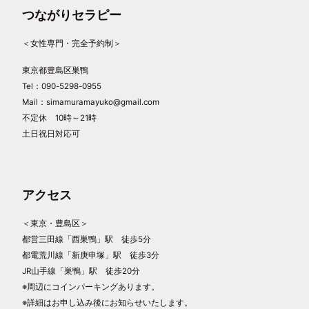
つながりセラピー
＜女性専門・完全予約制＞
東京都豊島区巣鴨
Tel：090-5298-0955
Mail：simamuramayuko@gmail.com
不定休 10時～21時
土日祝日対応可
アクセス
＜東京・豊島区＞
都営三田線「西巣鴨」駅 徒歩5分
都電荒川線「新庚申塚」駅 徒歩3分
JR山手線「巣鴨」駅 徒歩20分
※周辺にコインパーキングあります。
※詳細はお申し込み後にお知らせいたします。