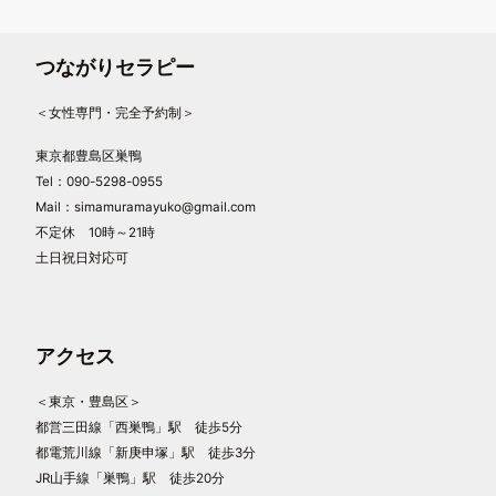
つながりセラピー
＜女性専門・完全予約制＞
東京都豊島区巣鴨
Tel：090-5298-0955
Mail：simamuramayuko@gmail.com
不定休 10時～21時
土日祝日対応可
アクセス
＜東京・豊島区＞
都営三田線「西巣鴨」駅 徒歩5分
都電荒川線「新庚申塚」駅 徒歩3分
JR山手線「巣鴨」駅 徒歩20分