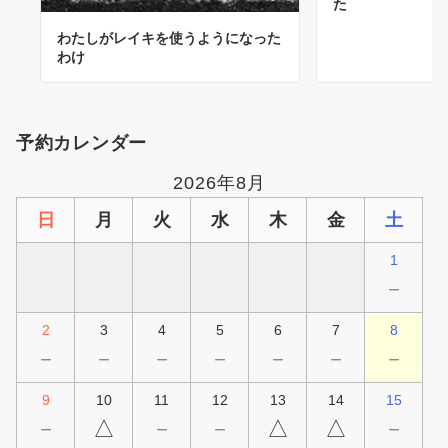
た
わたしがレイキを使うようになった
わけ
予約カレンダー
2026年8月
日
月
火
水
木
金
土
1
－
2
3
4
5
6
7
8
－
－
－
－
－
－
－
9
10
11
12
13
14
15
－
△
－
－
△
△
－