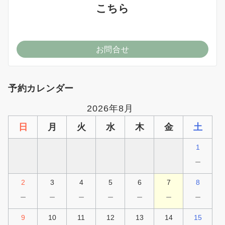
こちら
お問合せ
予約カレンダー
2026年8月
日
月
火
水
木
金
土
1
－
2
3
4
5
6
7
8
－
－
－
－
－
－
－
9
10
11
12
13
14
15