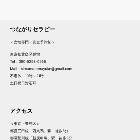
つながりセラピー
＜女性専門・完全予約制＞
東京都豊島区巣鴨
Tel：090-5298-0955
Mail：simamuramayuko@gmail.com
不定休 10時～21時
土日祝日対応可
アクセス
＜東京・豊島区＞
都営三田線「西巣鴨」駅 徒歩5分
都電荒川線「新庚申塚」駅 徒歩3分