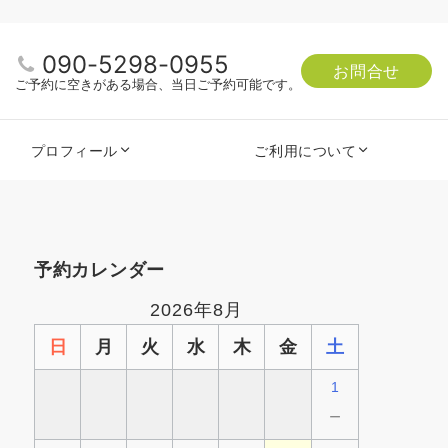
090-5298-0955
お問合せ
ご予約に空きがある場合、当日ご予約可能です。
プロフィール
ご利用について
く
予約カレンダー
2026年8月
日
月
火
水
木
金
土
1
－