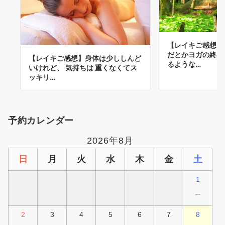
【レイキご感想】
だとかヨガの終わ
【レイキご感想】身体は少ししんど
るような…
いけれど、 気持ちは 重くなくてス
ッキリ…
予約カレンダー
2026年8月
日
月
火
水
木
金
土
1
－
2
3
4
5
6
7
8