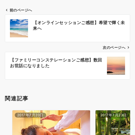
前のページへ
投
【オンラインセッションご感想】希望で輝く未
稿
来へ
ナ
ビ
ゲ
次のページへ
ー
【ファミリーコンステレーションご感想】数回
シ
お世話になりました
ョ
ン
関連記事
2017年7月20日
2017年7月23日